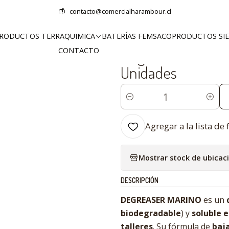
Terraquimica
Limpieza Industrial
Degreaser Marino 5 Litros TERR
contacto@comercialharambour.cl
RODUCTOS TERRAQUIMICA
BATERÍAS FEMSACO
PRODUCTOS SI
|
CONTACTO
Degreaser Marino
Unidades
Cantidad
Agregar a la lista de 
Mostrar stock de ubicac
DESCRIPCIÓN
DEGREASER MARINO
es un
biodegradable
) y
soluble 
talleres
. Su fórmula de
baj