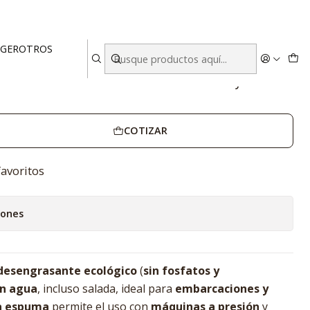
AQUÍMICA – Caja 4 Unidades
EGER
OTROS
 5 Litros TERRAQUÍMICA – Caja 4
COTIZAR
favoritos
iones
desengrasante ecológico
(
sin fosfatos y
en agua
, incluso salada, ideal para
embarcaciones y
a espuma
permite el uso con
máquinas a presión
y