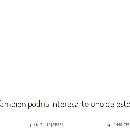
ambién podría interesarte uno de est
pp-b174412
|
SIEGER
pp-t1446
|
TE