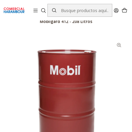
contacto@comercialharambour.cl
Inicio
Catálogo
Productos Mobil™
Lubricantes
Mobilgard 412 - 208 Litros