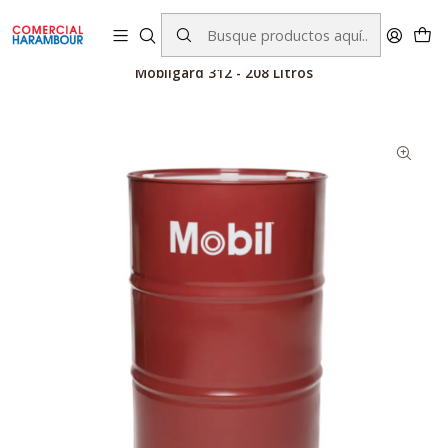
contacto@comercialharambour.cl
Inicio
Catálogo
Productos Mobil™
Lubricantes
Mobilgard 312 - 208 Litros