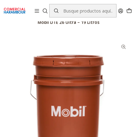
contacto@comercialharambour.cl
Inicio
Catálogo
Productos Mobil™
Lubricantes
Mobil DTE 26 Ultra – 19 Litros