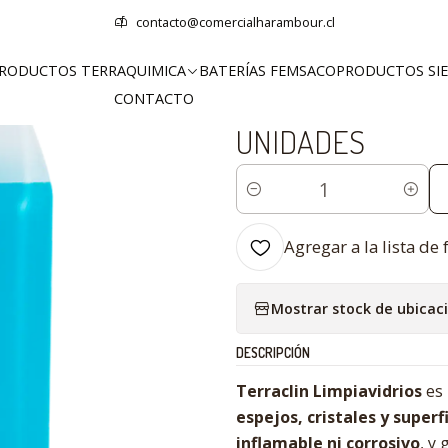
Terraquimica
Limpieza para el Hogar
LIMPIAVIDRIOS 5 LITROS TER
contacto@comercialharambour.cl
RODUCTOS TERRAQUIMICA
BATERÍAS FEMSACO
PRODUCTOS SI
|
CONTACTO
LIMPIAVIDRIOS 5
UNIDADES
Cantidad
Agregar a la lista de 
Mostrar stock de ubicac
DESCRIPCIÓN
Terraclin Limpiavidrios
es
espejos, cristales y super
inflamable ni corrosivo
, y