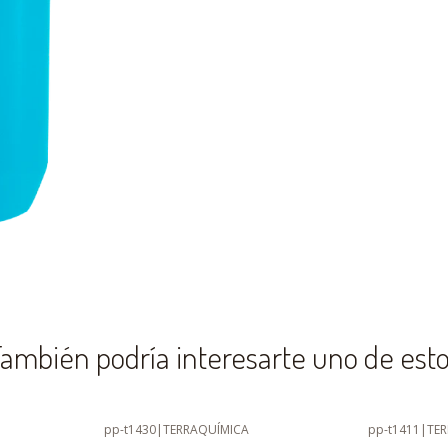
ambién podría interesarte uno de est
pp-t1430
|
TERRAQUÍMICA
pp-t1411
|
TE