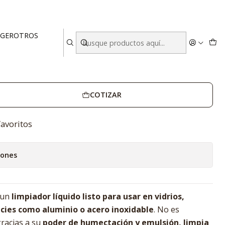
RACLIN - CAJA DE 4 UNIDADES
EGER
OTROS
 LITROS TERRACLIN - CAJA DE 4
COTIZAR
favoritos
iones
 un
limpiador líquido listo para usar en vidrios,
ficies como aluminio o acero inoxidable
. No es
 gracias a su
poder de humectación y emulsión, limpia