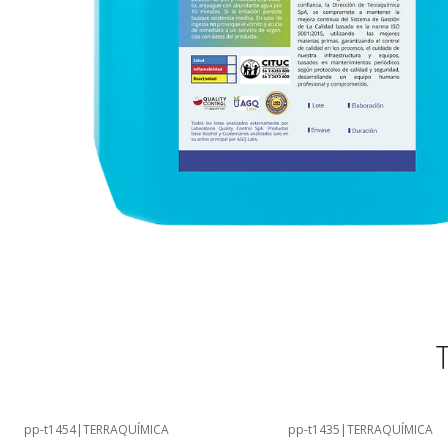
T
pp-t1454
|
TERRAQUÍMICA
pp-t1435
|
TERRAQUÍMICA