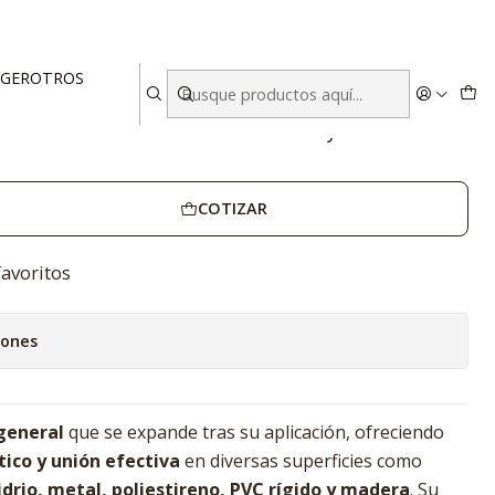
nidades
EGER
OTROS
 PU 500 ml SIEGER – Caja 12
COTIZAR
favoritos
iones
general
que se expande tras su aplicación, ofreciendo
ico y unión efectiva
en diversas superficies como
vidrio, metal, poliestireno, PVC rígido y madera
. Su