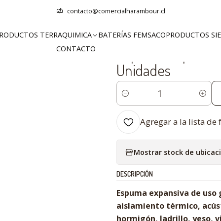
Productos Sieger
Espuma Expansiva PU 500 ml SIEGER – Caja 12 U
contacto@comercialharambour.cl
RODUCTOS TERRAQUIMICA
BATERÍAS FEMSACO
PRODUCTOS SI
|
CONTACTO
Espuma Expansiva
Unidades
Cantidad
Agregar a la lista de 
Mostrar stock de ubicac
DESCRIPCIÓN
Espuma expansiva de uso 
aislamiento térmico, acúst
hormigón, ladrillo, yeso, 