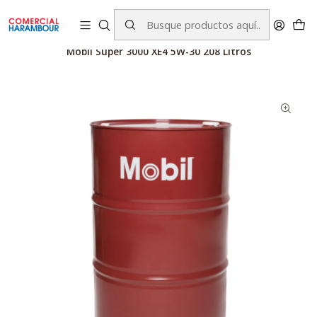
contacto@comercialharambour.cl
Inicio
Catálogo
Productos Mobil™
Lubricantes
Mobil Super 3000 XE4 5W-30 208 Litros