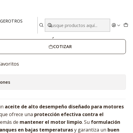
aja 12 Unidades
EGER
OTROS
50 1 Litro – Caja 12 Unidades
COTIZAR
favoritos
iones
un
aceite de alto desempeño diseñado para motores
 que ofrece una
protección efectiva contra el
demás de
mantener el motor limpio
. Su
formulación
rranques en bajas temperaturas
y garantiza un
buen