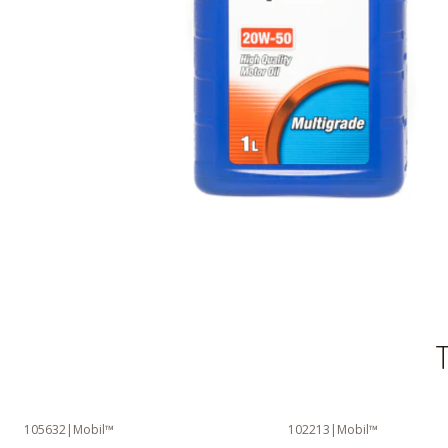
T
105632
|
Mobil™
102213
|
Mobil™