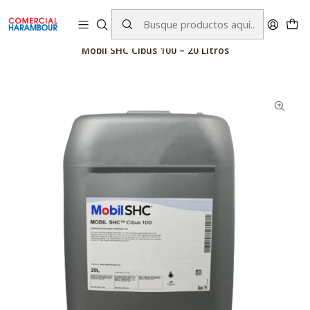
contacto@comercialharambour.cl
Inicio
Catálogo
Productos Mobil™
Lubricantes
Mobil SHC Cibus 100 – 20 Litros