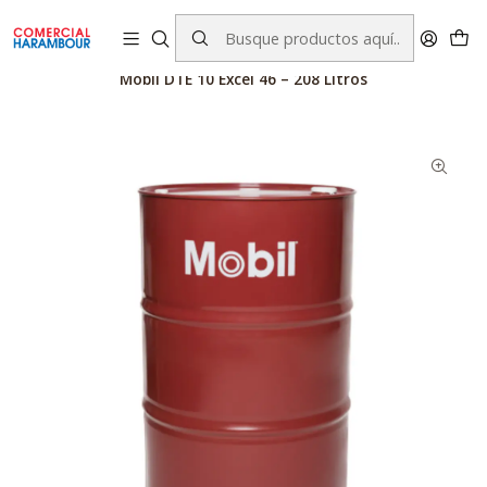
contacto@comercialharambour.cl
Inicio
Catálogo
Productos Mobil™
Lubricantes
Mobil DTE 10 Excel 46 – 208 Litros