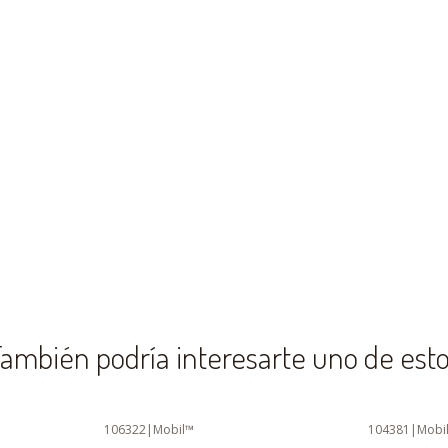
ambién podría interesarte uno de est
106322
|
Mobil™
104381
|
Mobi