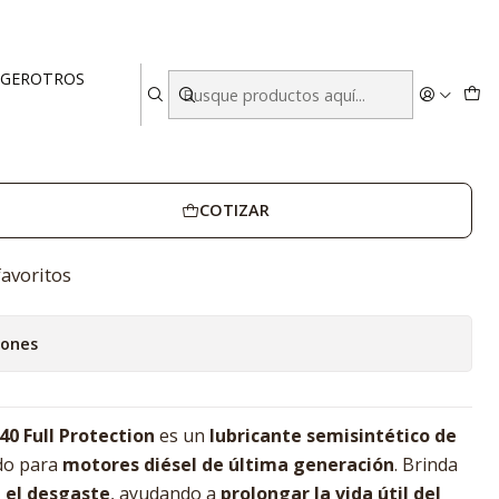
tection – 208 Litros
EGER
OTROS
rn 15W-40 Full Protection – 208
COTIZAR
favoritos
iones
0 Full Protection
es un
lubricante semisintético de
do para
motores diésel de última generación
. Brinda
 el desgaste
, ayudando a
prolongar la vida útil del