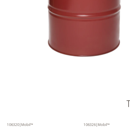
T
106320
|
Mobil™
106326
|
Mobil™