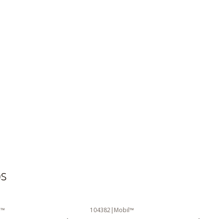
os
l™
104382
|
Mobil™