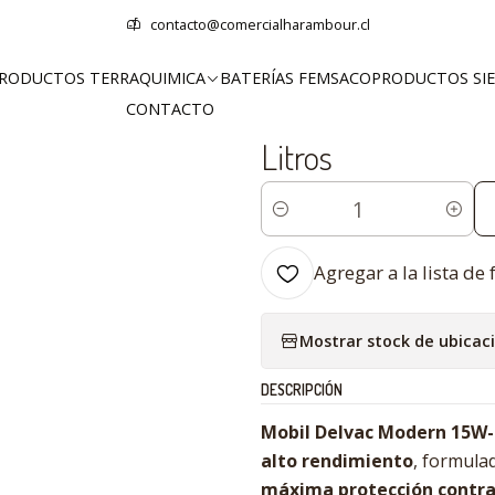
oductos Mobil™
Lubricantes
Mobil Delvac Modern 15W-40 Full Pro
contacto@comercialharambour.cl
RODUCTOS TERRAQUIMICA
BATERÍAS FEMSACO
PRODUCTOS SI
|
CONTACTO
Mobil Delvac Mode
Litros
Cantidad
Agregar a la lista de 
Mostrar stock de ubicac
DESCRIPCIÓN
Mobil Delvac Modern 15W-4
alto rendimiento
, formula
máxima protección contra