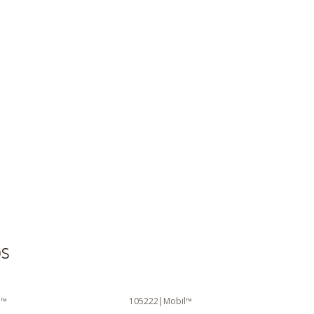
os
l™
105222
|
Mobil™