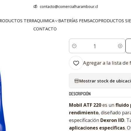
logo
Productos Mobil™
Lubricantes
Mobil ATF 220 4 Litros – Caj
contacto@comercialharambour.cl
RODUCTOS TERRAQUIMICA
BATERÍAS FEMSACO
PRODUCTOS SI
|
CONTACTO
Mobil ATF 220 4 L
Cantidad
Agregar a la lista de 
Mostrar stock de ubicac
DESCRIPCIÓN
Mobil ATF 220
es un
fluido
rendimiento
, diseñado pa
especificación
Dexron IID
. 
aplicaciones específicas
. 