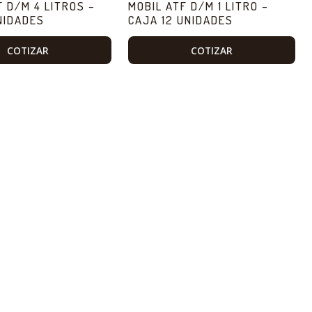
F D/M 4 LITROS –
MOBIL ATF D/M 1 LITRO –
NIDADES
CAJA 12 UNIDADES
COTIZAR
COTIZAR