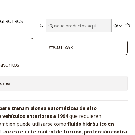
a 4 Unidades
EGER
OTROS
itros – Caja 4 Unidades
COTIZAR
favoritos
iones
 para transmisiones automáticas de alto
ra
vehículos anteriores a 1994
que requieren
También puede utilizarse como
fluido hidráulico en
Ofrece
excelente control de fricción
,
protección contra