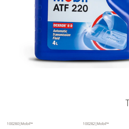
T
100280
|
Mobil™
100282
|
Mobil™