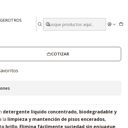
ACLIN - CAJA DE 4 UNIDADES
EGER
OTROS
ITROS TERRACLIN - CAJA DE 4
COTIZAR
favoritos
iones
un
detergente líquido concentrado, biodegradable y
a la
limpieza y mantención de pisos encerados,
o brillo
.
Elimina fácilmente suciedad sin enjuague
,