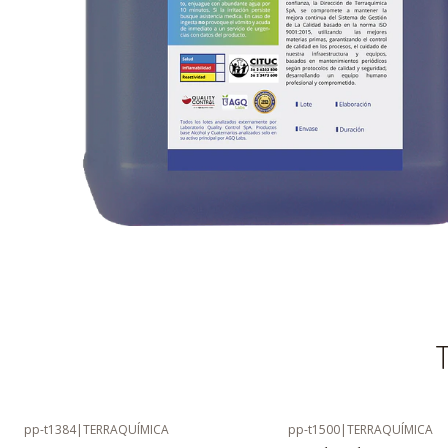
T
pp-t1384
|
TERRAQUÍMICA
pp-t1500
|
TERRAQUÍMICA