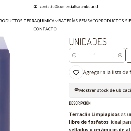
 Terraquimica
Limpieza para el Hogar
LIMPIAPISOS 5 LITROS TERR
contacto@comercialharambour.cl
RODUCTOS TERRAQUIMICA
BATERÍAS FEMSACO
PRODUCTOS SI
|
CONTACTO
LIMPIAPISOS 5 L
UNIDADES
Cantidad
Agregar a la lista de 
Mostrar stock de ubicac
DESCRIPCIÓN
Terraclin Limpiapisos
es 
libre de fosfatos
, ideal par
sellados o cerámicos de alt