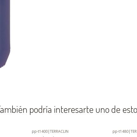
ambién podría interesarte uno de est
pp-t1400
|
TERRACLIN
pp-t1480
|
TE